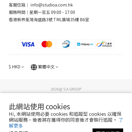
客服信箱｜ info@studioa.com.hk
服務時間｜星期一至五 09:00 - 17:00
香港新界荃灣海盛路3號 TML廣場35樓 B6室
$
HKD
繁體中文
2026@ S.A GROUP
STUDIO A / DG Lifestyle Store. All rights reserved.
｜
隱私權政策
｜
退換貨政策
｜
送貨政策
｜
網站條款及細則
｜
教育優惠條款與細則
此網站使用 cookies
Hi, 本網站使用必要 cookies 和追蹤型 cookies 以確保
網站服務，後者將在獲得你的同意後才會執行追蹤。
了
解更多