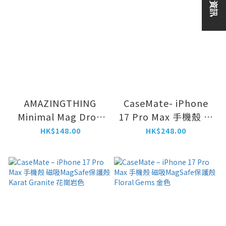
AMAZINGTHING
CaseMate- iPhone
Minimal Mag Drop
17 Pro Max 手機殼 磁
Proof Case For
吸MagSafe保護殼
HK$148.00
HK$248.00
iPhone 17 系列
Twinkle – Twilight
Silver 亮銀色