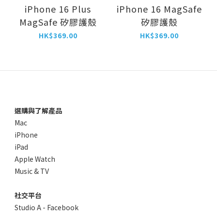
iPhone 16 Plus
iPhone 16 MagSafe
MagSafe 矽膠護殼
矽膠護殼
HK$369.00
HK$369.00
選購與了解產品
Mac
iPhone
iPad
Apple Watch
Music & TV
社交平台
Studio A - Facebook