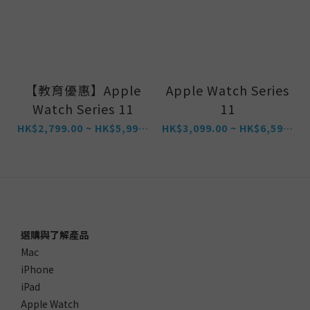
【教育優惠】Apple
Apple Watch Series
Watch Series 11
11
HK$2,799.00 ~ HK$5,999.00
HK$3,099.00 ~ HK$6,599.00
選購與了解產品
Mac
iPhone
iPad
Apple Watch