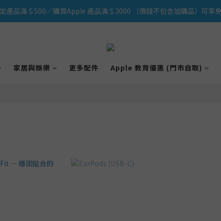
定產品滿＄500／購買Apple 產品滿＄3000 （價錢不包含加購品）可享免
iPhone 17 系列新登場！立即訂購
iPhone 17 系列新登場！立即訂購
家居與娛樂
更多配件
Apple 教育優惠 (門市自取)