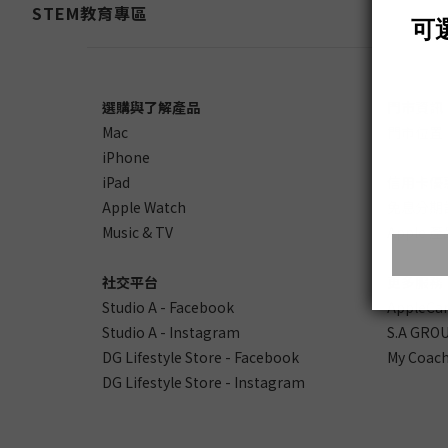
STEM教育專區
選購與了解產品
門市資訊
Mac
門市位置
iPhone
iPad
信用卡優
Apple Watch
免息分期
Music & TV
Apple
社交平台
更多服務
Studio A - Facebook
AppleCa
Studio A - Instagram
S.A GROU
DG Lifestyle Store - Facebook
My Coach
DG Lifestyle Store - Instagram