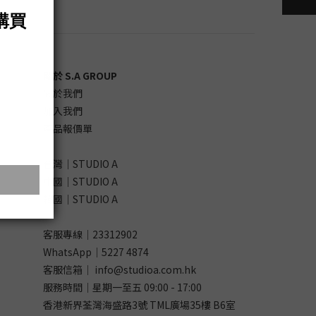
關於 S.A GROUP
關於我們
加入我們
產品報價單
台灣｜STUDIO A
中國｜STUDIO A
韓國｜STUDIO A
客服專線｜23312902
WhatsApp｜
5227 4874
客服信箱｜ info@studioa.com.hk
服務時間｜星期一至五 09:00 - 17:00
香港新界荃灣海盛路3號 TML廣場35樓 B6室