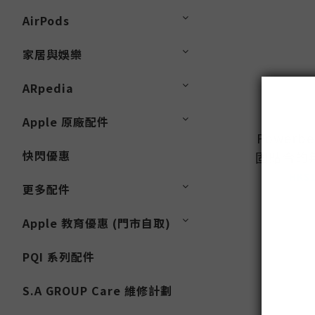
AirPods
家居與娛樂
ARpedia
Apple 原廠配件
Powerbea
快閃優惠
固貼合的
HK$1
更多配件
Apple 教育優惠 (門市自取)
PQI 系列配件
S.A GROUP Care 維修計劃