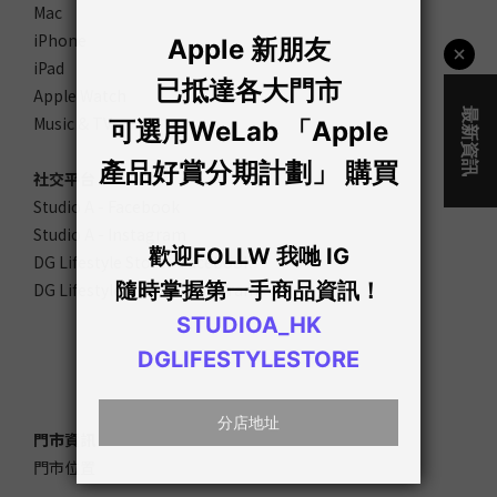
Mac
iPhone
iPad
Apple Watch
Music & TV
社交平台
Studio A - Facebook
Studio A - Instagram
DG Lifestyle Store - Facebook
DG Lifestyle Store - Instagram
門市資訊
門市位置