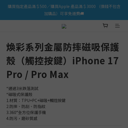
購買指定產品滿＄500／購買Apple 產品滿＄3000 （價錢不包含
iPhone 17 系列新登場！立即訂購
加購品）可享免運費🚚
iPhone 17 系列新登場！立即訂購
煥彩系列金屬防摔磁吸保護
殼（觸控按鍵）iPhone 17
Pro / Pro Max
*通過3米跌落測試
*磁吸式保護殼
1.材質：TPU+PC+磁吸+觸控按鍵
2.防摔、防刮、防指紋
3.360°全方位保護手機
4.防污，磨砂質感