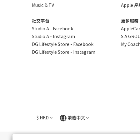
Music & TV
Apple
社交平台
更多服務
Studio A - Facebook
AppleCa
Studio A - Instagram
S.A GROU
DG Lifestyle Store - Facebook
My Coach
DG Lifestyle Store - Instagram
$
HKD
繁體中文