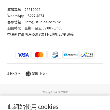
客服專線｜23312902
WhatsApp｜
5227 4874
客服信箱｜ info@studioa.com.hk
服務時間｜星期一至五 09:00 - 17:00
香港新界荃灣海盛路3號 TML廣場35樓 B6室
$
HKD
繁體中文
2026@ S.A GROUP
STUDIO A / DG Lifestyle Store. All rights reserved.
｜
隱私權政策
｜
退換貨政策
｜
送貨政策
｜
網站條款及細則
｜
教育優惠條款與細則
此網站使用 cookies