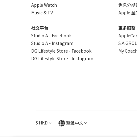
Apple Watch
免息分期
Music & TV
Apple
社交平台
更多服務
Studio A - Facebook
AppleCa
Studio A - Instagram
S.A GROU
DG Lifestyle Store - Facebook
My Coach
DG Lifestyle Store - Instagram
$
HKD
繁體中文