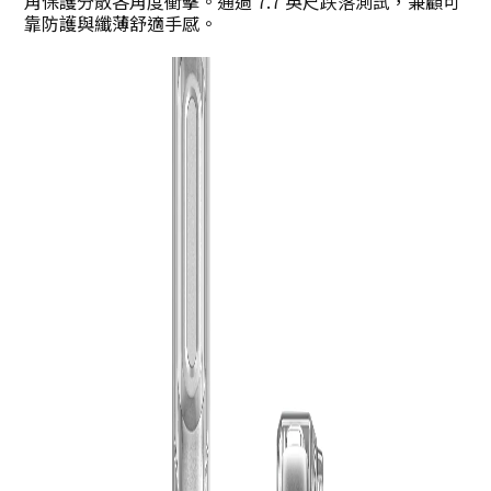
角保護分散各角度衝擊。通過 7.7 英尺跌落測試，兼顧可
靠防護與纖薄舒適手感。