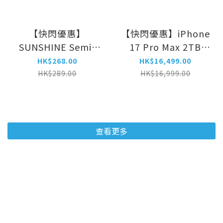
【快閃優惠】
【快閃優惠】iPhone
SUNSHINE Semi-
17 Pro Max 2TB
Solid State Power
Silver and Blue
HK$268.00
HK$16,499.00
Bank PD22.5W 快充
HK$289.00
HK$16,999.00
5000mAh
查看更多