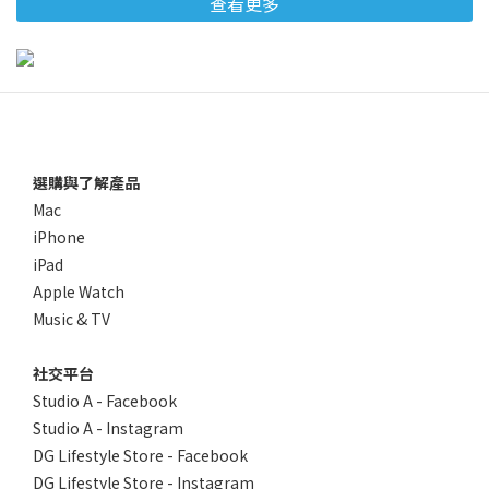
查看更多
選購與了解產品
Mac
iPhone
iPad
Apple Watch
Music & TV
社交平台
Studio A - Facebook
Studio A - Instagram
DG Lifestyle Store - Facebook
DG Lifestyle Store - Instagram