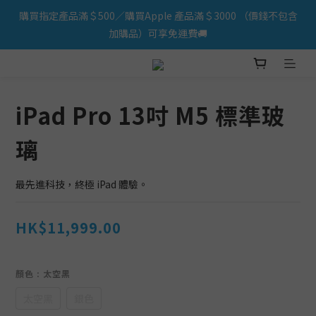
購買指定產品滿＄500／購買Apple 產品滿＄3000 （價錢不包含
iPhone 17 系列新登場！立即訂購
加購品）可享免運費🚚
iPhone 17 系列新登場！立即訂購
iPad Pro 13吋 M5 標準玻
璃
最先進科技，終﻿極 iPad 體﻿驗。
HK$11,999.00
顏色
: 太空黑
太空黑
銀色