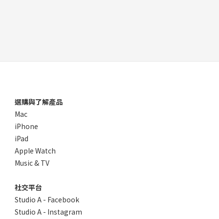
選購與了解產品
Mac
iPhone
iPad
Apple Watch
Music & TV
社交平台
Studio A - Facebook
Studio A - Instagram