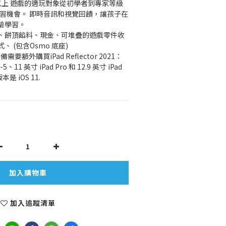
 歲以上 遊戲的適玩對象從初學者到專家等級
續學習機會。 即時音訊和視覺回饋，讓孩子在
驗學習。
托盤、餅頂餡料、現金、可堆疊的遊戲零件收
、 (包含Osmo 底座) 
需要額外購買iPad Reflector 2021：
 4-5、11 英寸 iPad Pro 和 12.9 英寸 iPad 
是 iOS 11.
加入購物車
加入追蹤清單