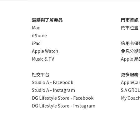
選購與了解產品
門市資訊
Mac
門市位置
iPhone
iPad
信用卡優
Apple Watch
免息分期
Music & TV
Apple
社交平台
更多服務
Studio A - Facebook
AppleCa
Studio A - Instagram
S.A GROU
DG Lifestyle Store - Facebook
My Coach
DG Lifestyle Store - Instagram