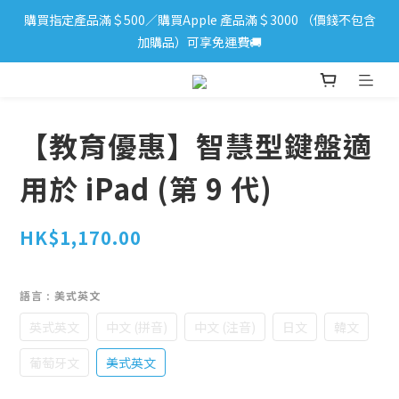
購買指定產品滿＄500／購買Apple 產品滿＄3000 （價錢不包含
iPhone 17 系列新登場！立即訂購
加購品）可享免運費🚚
iPhone 17 系列新登場！立即訂購
【教育優惠】智慧型鍵盤適
用於 iPad (第 9 代)
HK$1,170.00
語言
: 美式英文
英式英文
中文 (拼音)
中文 (注音)
日文
韓文
葡萄牙文
美式英文