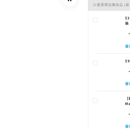
以優惠價加購商品
(最
$
裝
優
$
優
【
Ma
優