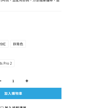
巧時尚，並配有掛鉤，方便隨身攜帶，是
粉紅
群青色
ds Pro 2
加入購物車
加入追蹤清單