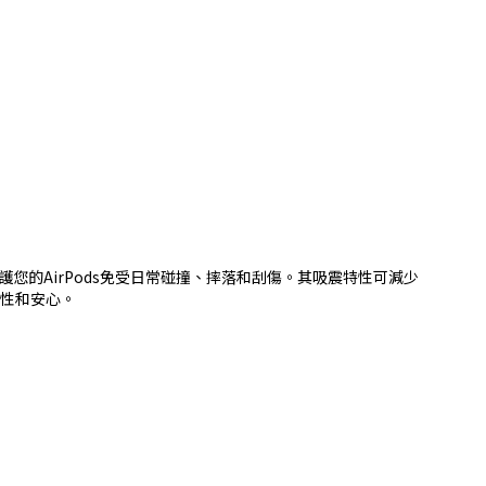
，可保護您的AirPods免受日常碰撞、摔落和刮傷。其吸震特性可減少
性和安心。