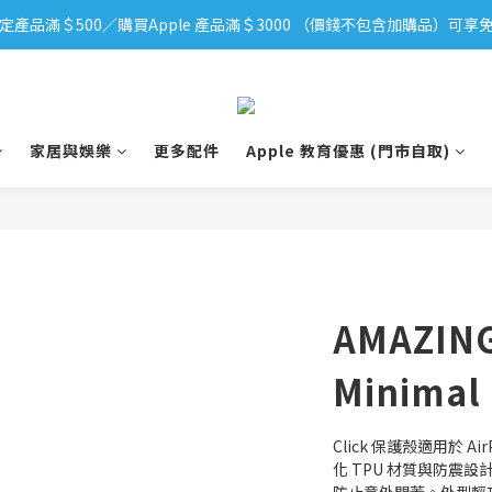
定產品滿＄500／購買Apple 產品滿＄3000 （價錢不包含加購品）可享免
iPhone 17 系列新登場！立即訂購
iPhone 17 系列新登場！立即訂購
家居與娛樂
更多配件
Apple 教育優惠 (門市自取)
AMAZING
Minimal
Click 保護殼適用於 Air
化 TPU 材質與防震