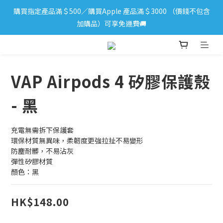
購買指定產品滿＄500／購買Apple 產品滿＄3000 （價錢不包含
iPhone 17 系列新登場！立即訂購
加購品）可享免運費🚚
iPhone 17 系列新登場！立即訂購
VAP Airpods 4 矽膠保護殼
- 黑
充電無需拆下保護套
環保材質無異味，柔韌度更強拉扯不易變形
防塵耐髒，不易沾灰
彈性矽膠材質​​
顏色：黑
HK$148.00