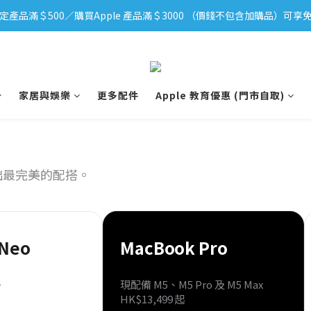
定產品滿＄500／購買Apple 產品滿＄3000 （價錢不包含加購品）可享免
iPhone 17 系列新登場！立即訂購
iPhone 17 系列新登場！立即訂購
家居與娛樂
更多配件
Apple 教育優惠 (門市自取)
出最完美的配搭。
Neo
MacBook Pro
。
現配備 M5、M5 Pro 及 M5 Max
HK$13,499 起