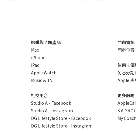
選購與了解產品
門市資訊
Mac
門市位置
iPhone
iPad
信用卡優
Apple Watch
免息分期
Music & TV
Apple
社交平台
更多服務
Studio A - Facebook
AppleCa
Studio A - Instagram
S.A GROU
DG Lifestyle Store - Facebook
My Coach
DG Lifestyle Store - Instagram