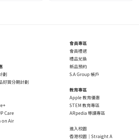
會員專區
會員禮遇
禮品兌換
惠
新品預約
計劃
S.A Group 帳戶
 產品好賞分期計劃
教育專區
Apple 教育優惠
re+
STEM 教育專區
P Care
ARpedia 導讀專區
 on Air
進入校園
香港校園｜Straight A