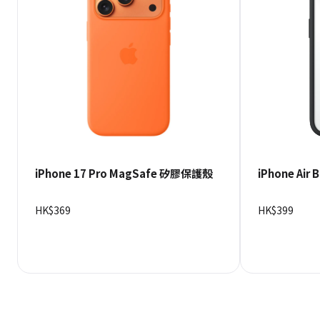
iPhone 17 Pro MagSafe 矽膠保護殼
iPhone Air
HK$369
HK$399