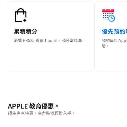
累積積分
優先預約
消費 HK$25 獲得 1 point，積分當錢洗。
預約每年 Ap
驗。
APPLE 教育優惠。
師生專享特惠，主力裝備輕鬆入手。