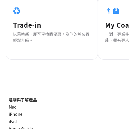
♻️
👨‍🏫
Trade-in
My Co
以舊換新，即可享換購優惠。為你的舊裝置
一對一專業
輕鬆升級。
能，都有專
選購與了解產品
Mac
iPhone
iPad
Apple Watch