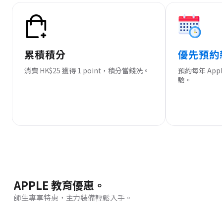
累積積分
優先預約
消費 HK$25 獲得 1 point，積分當錢洗。
預約每年 Ap
驗。
APPLE 教育優惠。
師生專享特惠，主力裝備輕鬆入手。