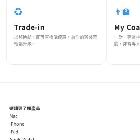
♻️
👨‍🏫
Trade-in
My Co
以舊換新，即可享換購優惠。為你的舊裝置
一對一專業
輕鬆升級。
能，都有專
選購與了解產品
Mac
iPhone
iPad
Apple Watch