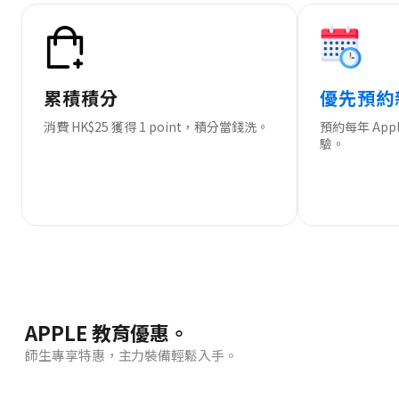
累積積分
優先預約
消費 HK$25 獲得 1 point，積分當錢洗。
預約每年 Ap
驗。
APPLE 教育優惠。
師生專享特惠，主力裝備輕鬆入手。