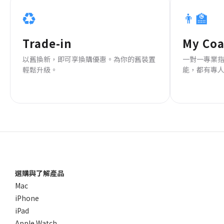
♻️
👨‍🏫
Trade-in
My Co
以舊換新，即可享換購優惠。為你的舊裝置
一對一專業
輕鬆升級。
能，都有專
選購與了解產品
Mac
iPhone
iPad
Apple Watch