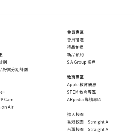
會員專區
會員禮遇
禮品兌換
惠
新品預約
計劃
S.A Group 帳戶
 產品好賞分期計劃
教育專區
Apple 教育優惠
re+
STEM 教育專區
P Care
ARpedia 導讀專區
 on Air
進入校園
香港校園｜Straight A
台灣校園｜Straight A