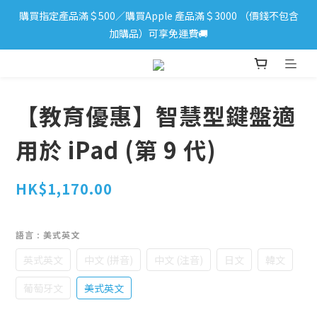
購買指定產品滿＄500／購買Apple 產品滿＄3000 （價錢不包含
iPhone 17 系列新登場！立即訂購
加購品）可享免運費🚚
iPhone 17 系列新登場！立即訂購
【教育優惠】智慧型鍵盤適
用於 iPad (第 9 代)
HK$1,170.00
語言
: 美式英文
英式英文
中文 (拼音)
中文 (注音)
日文
韓文
葡萄牙文
美式英文