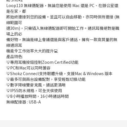
Loop110 無線適配器，無論您是使用 Mac 還是 PC、在辦公室還
是在家，都
將始終連接到您的設備。並且可以自由移動，亦同時保持連接 (無
線範圍可
達30m)，只需插入無線適配器即可開始工作。通訊耳機絕對是職
場上的必
備好物，無論是線上會議還是與客戶通話，擁有㇐款高質量的無
線通訊耳
機能令工作效率大大的提升💻
產品特色:
💡專用耳機按鈕控制Zoom Certified功能
💡PC和Mac可以同時兼容
💡Shokz Connect支持韌體升級，支援Mac & Windows 版本
💡最多可與兩台設備配對，享受輕鬆切換功能
💡數字降噪雙麥克風，通話更清晰
💡IP55防水規格，可全天侯使用
💡8小時播放時間，16小時通話時間
無線配接器 : USB-A