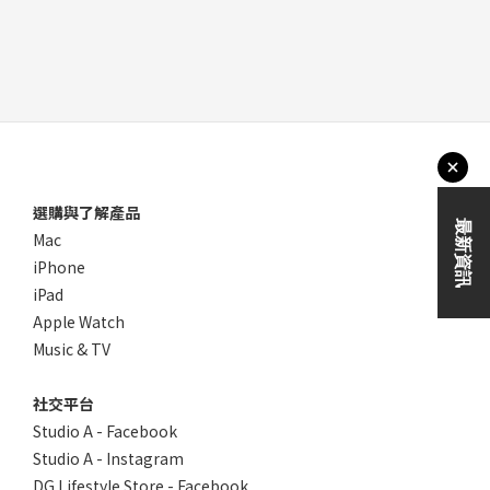
選購與了解產品
Mac
iPhone
iPad
Apple Watch
Music & TV
社交平台
Studio A - Facebook
Studio A - Instagram
DG Lifestyle Store - Facebook