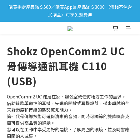
購買指定產品滿＄500／購買Apple 產品滿＄3000 （價錢不包含
iPhone 17 系列新登場！立即訂購
加購品）可享免運費🚚
iPhone 17 系列新登場！立即訂購
Shokz OpenComm2 UC
骨傳導通訊耳機 C110
(USB)
OpenComm2 UC 滿足在家、辦公室或任何地方工作的需求。
借助這款革命性的耳機，先進的開放式耳機設計，帶來卓越的全
天舒適度和持續的態勢感知能力。
第七代骨傳導技術可確保清晰的音頻，同時可調節的雙降噪麥克
風可提供高品質的通話。
您可以在工作中享受更好的連接，了解周圍的環境，並及時響應
周圍的人或事。