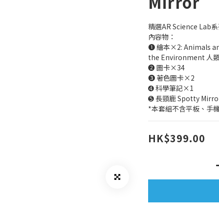
Mirror
精選AR Science L
內容物：
➊ 繪本×2: Animals 
the Environment 
➋ 圖卡×34
➌ 著色圖卡×2
➍ 科學筆記×1
➎ 長頸鹿 Spotty Mi
*本套組不含平板、手
HK$399.00