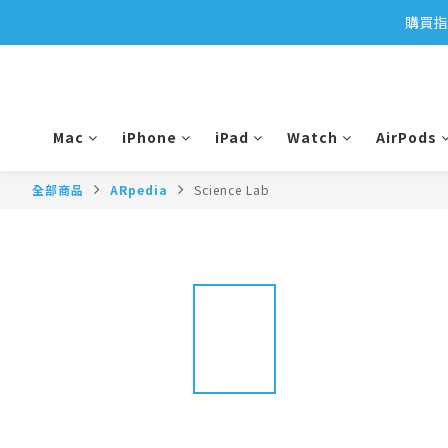
購買指
Mac
iPhone
iPad
Watch
AirPods
全部商品
ARpedia
Science Lab