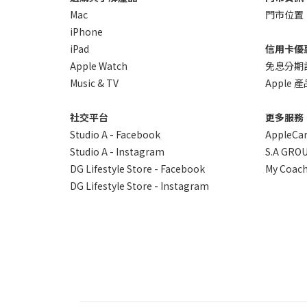
Mac
門市位置
iPhone
iPad
信用卡優
Apple Watch
免息分期
Music & TV
Apple
社交平台
更多服務
Studio A - Facebook
AppleCa
Studio A - Instagram
S.A GROU
DG Lifestyle Store - Facebook
My Coach
DG Lifestyle Store - Instagram