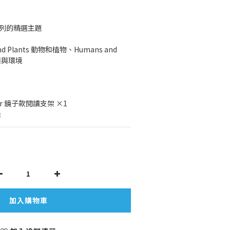
ab系列的精選主題
and Plants 動物和植物、Humans and 
人類與環境
rror 鏡子款閱讀支架 ×1
機
加入購物車