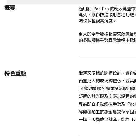
概要
適用於 iPad Pro 的精
鍵列，讓你快速取用各種功能，
調校多種觀賞角度。
更大的全新觸控板帶來觸感反
的多點觸控手勢直覺流暢地操控 
纖薄又便攜的懸臂設計，讓你
特色重點
內置更大的玻璃觸控板，並具
14 鍵功能鍵列讓你快速取用
舒適的背光鍵及 1 毫米鍵程
專為配合多點觸控手勢及 iPad
經機械加工的鋁金屬鉸位堅固耐用
一摺上即變成保護套，能為 iP