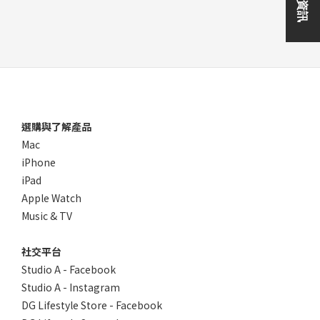
選購與了解產品
Mac
iPhone
iPad
Apple Watch
Music & TV
社交平台
Studio A - Facebook
Studio A - Instagram
DG Lifestyle Store - Facebook