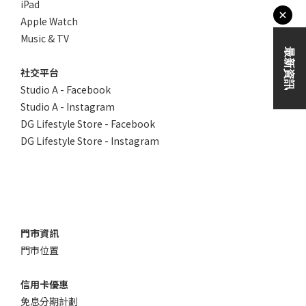
iPad
Apple Watch
Music & TV
社交平台
Studio A - Facebook
Studio A - Instagram
DG Lifestyle Store - Facebook
DG Lifestyle Store - Instagram
門市資訊
門市位置
信用卡優惠
免息分期計劃