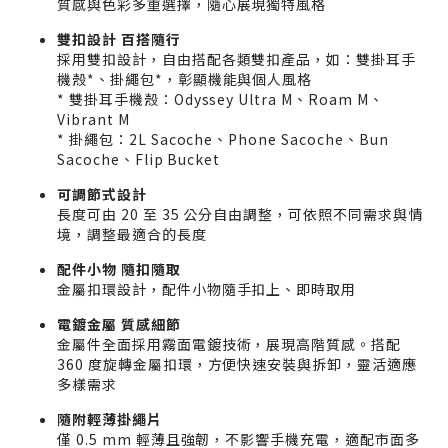
質感與色彩多重選擇，隨心展現獨特風格
雙扣設計 百搭隨行
採用雙扣設計，自由搭配各類雙扣產品，如：雙掛耳手
機殼*、掛繩包*，彰顯機能與個人風格
* 雙掛耳手機殼：Odyssey Ultra M、Roam M、
Vibrant M
* 掛繩包：2L Sacoche、Phone Sacoche、Bun
Sacoche、Flip Bucket
可調節式設計
長度可由 20 至 35 公分自由調整，可依照不同需求與情
境，調整最適合的長度
配件小物 隨扣隨取
金屬扣環設計，配件小物隨手扣上、即時取用
電鍍金屬 質感細節
金屬件全面採用霧面電鍍技術，展現高階質感。搭配
360 度旋轉金屬扣環，方便快速安裝與拆卸，靈活適應
多樣需求
隨附輕薄掛繩片
僅 0.5 mm 輕薄且強韌，不影響手機充電，適配市面多