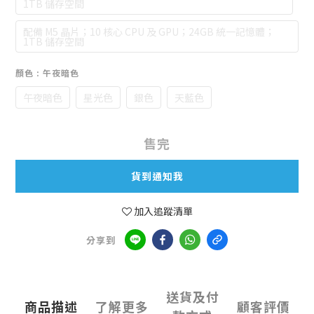
1TB 儲存空間
配備 M5 晶片；10 核心 CPU 及 GPU；24GB 統一記憶體；
1TB 儲存空間
顏色
: 午夜暗色
午夜暗色
星光色
銀色
天藍色
售完
貨到通知我
加入追蹤清單
分享到
送貨及付
商品描述
了解更多
顧客評價