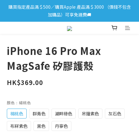
購買指定產品滿＄500／購買Apple 產品滿＄3000 （價錢不包含
iPhone 17 系列新登場！立即訂購
加購品）可享免運費🚚
iPhone 17 系列新登場！立即訂購
iPhone 16 Pro Max
MagSafe 矽膠護殼
HK$369.00
顏色
: 楊桃色
楊桃色
群青色
湖畔綠色
吊鐘紫色
灰石色
布冧紫色
黑色
丹寧色