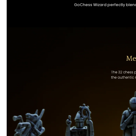
GoChess Wizard perfectly blend