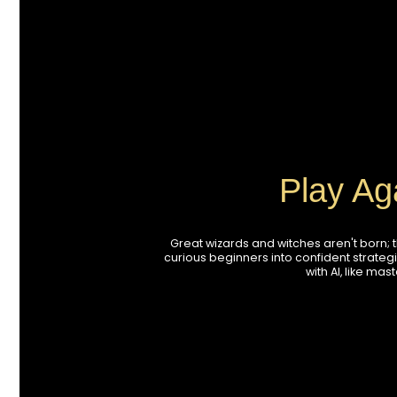
Play Ag
Great wizards and witches aren't born; 
curious beginners into confident strategic
with AI, like ma