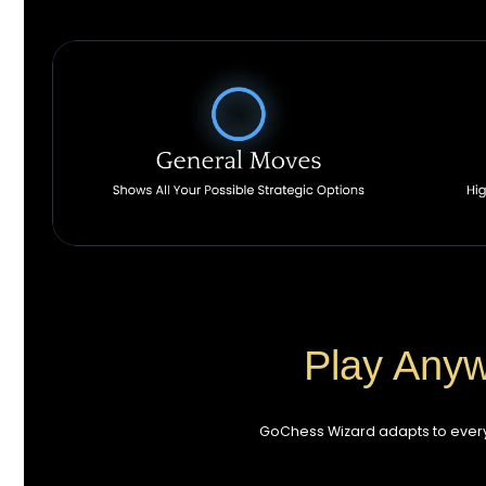
Play Anyw
GoChess Wizard adapts to every 