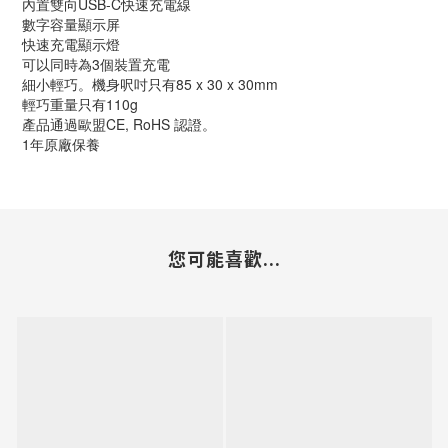
內置雙向USB-C快速充電線
數字容量顯示屏
快速充電顯示燈
可以同時為3個裝置充電
細小輕巧。機身呎吋只有85 x 30 x 30mm
輕巧重量只有110g
產品通過歐盟CE, RoHS 認證。
1年原廠保養
您可能喜歡...