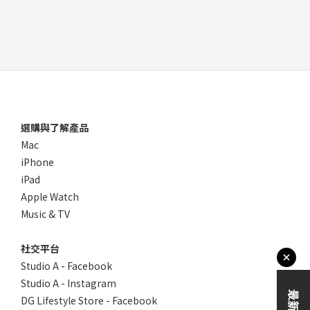
選購與了解產品
Mac
iPhone
iPad
Apple Watch
Music & TV
社交平台
Studio A - Facebook
Studio A - Instagram
DG Lifestyle Store - Facebook