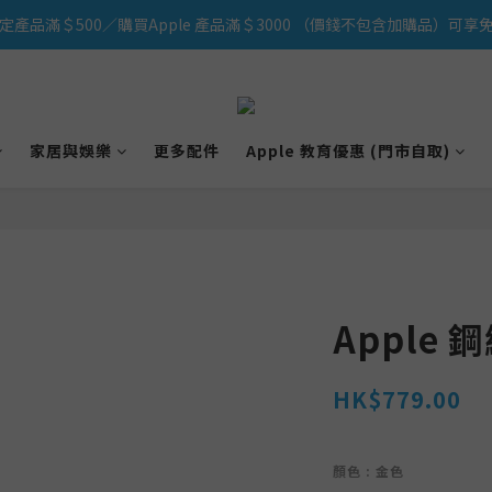
定產品滿＄500／購買Apple 產品滿＄3000 （價錢不包含加購品）可享免
iPhone 17 系列新登場！立即訂購
iPhone 17 系列新登場！立即訂購
家居與娛樂
更多配件
Apple 教育優惠 (門市自取)
Apple 
HK$779.00
顏色
: 金色