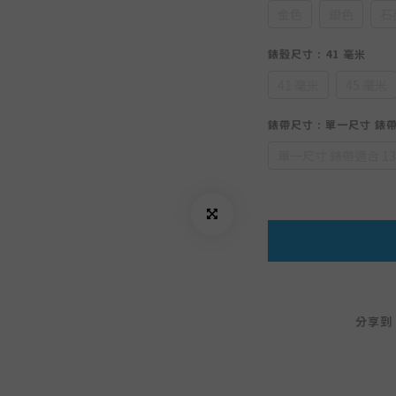
金色
銀色
石
錶殼尺寸
: 41 毫米
41 毫米
45 毫米
錶帶尺寸
: 單一尺寸 錶帶
單一尺寸 錶帶適合 13
分享到