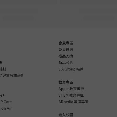
會員專區
會員禮遇
禮品兌換
惠
新品預約
計劃
S.A Group 帳戶
 產品好賞分期計劃
教育專區
Apple 教育優惠
re+
STEM 教育專區
P Care
ARpedia 導讀專區
 on Air
進入校園