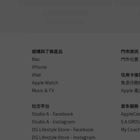
選購與了解產品
門市資訊
Mac
門市位置
iPhone
iPad
信用卡優
Apple Watch
免息分期
Music & TV
Apple
社交平台
更多服務
Studio A - Facebook
AppleCa
Studio A - Instagram
S.A GROU
DG Lifestyle Store - Facebook
My Coach
DG Lifestyle Store - Instagram