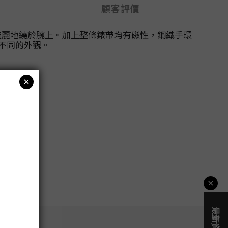
顧客評價
流麗地繞於腕上。加上整條錶帶均有磁性，鋼織手環
眾不同的外觀。