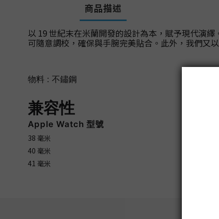
商品描述
以 19 世紀末在米蘭開發的設計為本，賦予現代
可隨意調校，確保與手腕完美貼合。此外，我們又以物
物料 : 不鏽鋼
兼容性
Apple Watch 型號
38
毫米
40
毫米
41 毫米