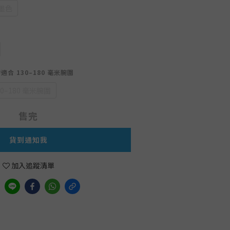
墨色
適合 130–180 毫米腕圍
0–180 毫米腕圍
售完
貨到通知我
加入追蹤清單