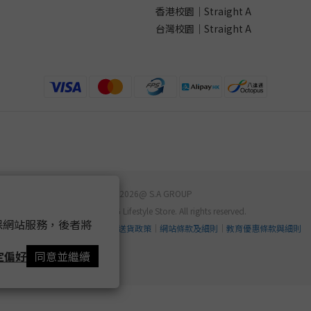
香港校園｜Straight A
台灣校園｜Straight A
2026@ S.A GROUP
STUDIO A / DG Lifestyle Store. All rights reserved.
 以確保網站服務，後者將
｜
隱私權政策
｜
退換貨政策
｜
送貨政策
｜
網站條款及細則
｜
教育優惠條款與細則
定偏好
同意並繼續