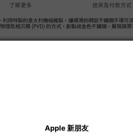
了解更多
送貨及付款方式
演繹。利用特製的意大利機械織製，讓順滑的網狀不鏽鋼手環可
理氣相沉積 (PVD) 的方式，創製成金色不鏽鋼，展現與