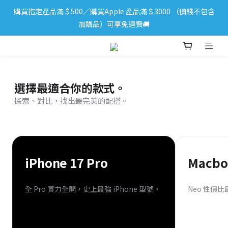
購買指定產品滿＄500／購買Apple 產品滿＄3000 （價錢不包含
iPhone 17 系列新登場！立即訂購
加購品）可享免運費🚚
iPhone 17 系列新登場！立即訂購
選擇最適合你的款式。
探索、對比，找出最完美的配搭。
iPhone 17 Pro
Macbo
全 Pro 實力全開，史上最強 iPhone 型號。
Neo 性價