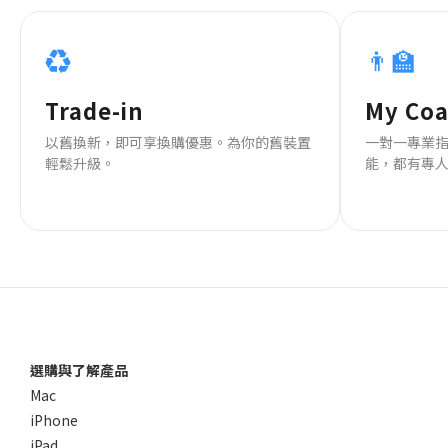
♻️
👨‍🏫
Trade-in
My Co
以舊換新，即可享換購優惠。為你的舊裝置
一對一專業
輕鬆升級。
能，都有專
選購與了解產品
Mac
iPhone
iPad