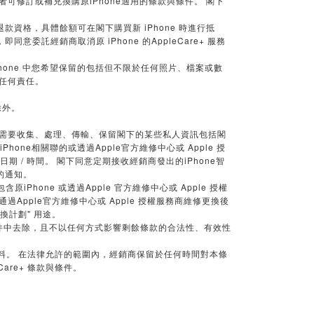
可修訂或補充換購原iPhone適用的條款與條件。 閣下
的退款資格，具體餘額可在閣下購買新 iPhone 時進行抵
託經銷商取消原 iPhone 的AppleCare+ 服務
hone 中您希望保留的包括但不限於任何照片、檔案或數
擔任何責任。
除外。
義務，需要收集、處理、傳輸、保留閣下的某些私人資訊包括閣
hone相關聯的或透過Apple官方維修中心或 Apple 授
的日期 / 時間。 閣下同意定期接收經銷商發出的iPhone智
的通知。
Phone 或透過Apple 官方維修中心或 Apple 授權
的或通過Apple官方維修中心或 Apple 授權服務商維修更換後
值得換計劃" 用途。
件中去除，且不以任何方式影響剩餘條款的合法性、有效性
料。
在法律允許的範圍內，經銷商保留於任何時間對本條
Care+
條款與條件。