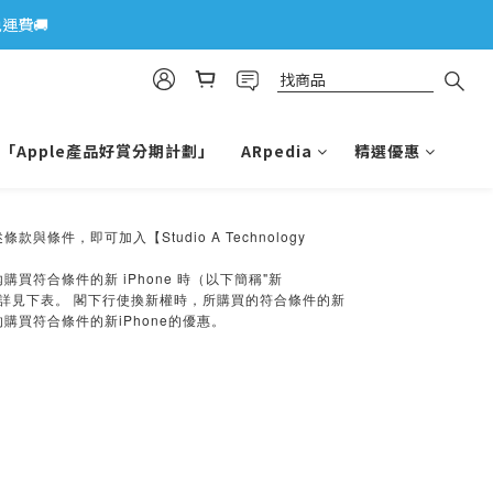
運費🚚
「Apple產品好賞分期計劃」
ARpedia
精選優惠
與條件，即可加入【Studio A Technology
iPhone
"
內購買符合條件的新
時（以下簡稱
新
詳見下表。
閣下行使換新權時，所購買的符合條件的新
iPhone
的購買符合條件的新
的優惠。