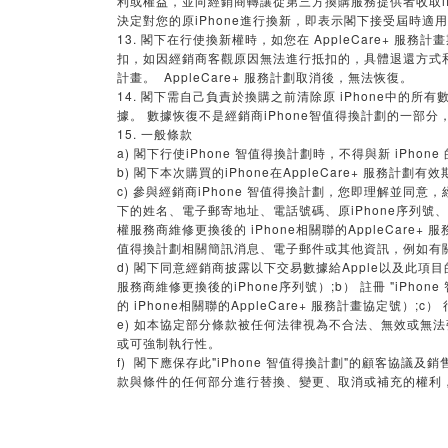
利或權益，並向經銷商轉讓從第三方換購服務提供者收取iP
決定對您的原iPhone進行換新，即表示閣下接受屆時適
13. 閣下在行使換新權時，如您在 AppleCare+ 服
扣，如因經銷商客觀原因無法進行抵扣的，具體退還方式和流程以
計畫。 AppleCare+ 服務計劃取消後，無法恢復。
14. 閣下需自己負責於換購之前清除原 iPhone中的
據。 數據恢復不是經銷商iPhone智值得換計劃的一
15. 一般條款
a) 閣下行使iPhone 智值得換計劃時，不得與新 i
b) 閣下本次購買的iPhone在AppleCare+ 服務計
c) 參與經銷商iPhone 智值得換計劃，您即理解並
下的姓名、電子郵寄地址、電話號碼、原iPhone序列號、通過
權服務商維修更換後的 iPhone相關聯的AppleCare+
值得換計劃相關簡訊消息、電子郵件或其他資訊，例如有關
d) 閣下同意經銷商披露以下交易數據給Apple以及此項目的
服務商維修更換後的iPhone序列號）;b） 註冊 "iPhon
的 iPhone相關聯的AppleCare+ 服務計畫協定號）;c
e) 如本協定部分條款被任何法律視為不合法、無效或
或可強制執行性。
f)
"iPhone
"
閣下應保存此
智值得換計劃
的顧客協議及銷
款與條件的任何部分進行替換、變更、取消或補充的權利