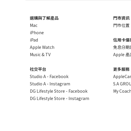
選購與了解產品
門市資訊
Mac
門市位置
iPhone
iPad
信用卡優
Apple Watch
免息分期
Music & TV
Apple
社交平台
更多服務
Studio A - Facebook
AppleCa
Studio A - Instagram
S.A GROU
DG Lifestyle Store - Facebook
My Coach
DG Lifestyle Store - Instagram