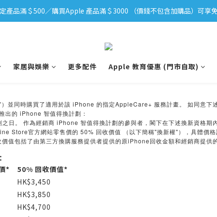
定產品滿＄500／購買Apple 產品滿＄3000 （價錢不包含加購品）可享免
iPhone 17 系列新登場！立即訂購
iPhone 17 系列新登場！立即訂購
家居與娛樂
更多配件
Apple 教育優惠 (門市自取)
並同時購買了適用於該 iPhone 的指定AppleCare+ 服務計畫。 如同意下述條款
商"）推出的 iPhone 智值得換計劃：
iPhone
劃之日。
作為經銷商
智值得換計劃的參與者，閣下在下述換新資格期
ine Store
50%
"
"
官方網站零售價的
回收價值
（以下簡稱
換新權
），具體價格
iPhone
收價值包括了由第三方換購服務提供者提供的原
回收金額和經銷商提供
：
價*
50% 回收價值*
HK$3,450
HK$3,850
HK$4,700