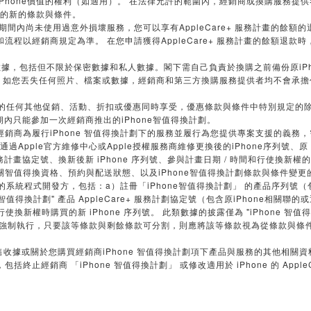
hone價值的權利（如適用）。 在法律允許的範圍內，經銷商或換購服務提供者
用的新的條款與條件。
務計畫期間內尚未使用過意外損壞服務，您可以享有AppleCare+ 服務計畫的餘額
經銷商規定為準。 在您申請獲得AppleCare+ 服務計畫的餘額退款時，即同意委
所有數據，包括但不限於保密數據和私人數據。閣下需自己負責於換購之前備份原iP
部分，如您丟失任何照片、檔案或數據，經銷商和第三方換購服務提供者均不會承
Phone 的任何其他促銷、活動、折扣或優惠同時享受，優惠條款與條件中特別規定的
劃有效期內只能參加一次經銷商推出的iPhone智值得換計劃。
同意，經銷商為履行iPhone 智值得換計劃下的服務並履行為您提供專案支援的
Apple官方維修中心或Apple授權服務商維修更換後的iPhone序列號、原 iP
 服務計畫協定號、換新後新 iPhone 序列號、參與計畫日期 / 時間和行使換新權
智值得換資格、預約與配送狀態、以及iPhone智值得換計劃條款與條件變更
系統程式開發方，包括：a）註冊「iPhone智值得換計劃」 的產品序列號（包含原i
e 智值得換計劃" 產品 AppleCare+ 服務計劃協定號（包含原iPhone相關聯
） 行使換新權時購買的新 iPhone 序列號。 此類數據的披露僅為 "iPhone 智
無法強制執行，只要該等條款與剩餘條款可分割，則應將該等條款視為從條款與條
iPhone
售收據或關於您購買經銷商
智值得換計劃項下產品與服務的其他相關資
iPhone
iPhone
Apple
，包括終止經銷商
「
智值得換計劃」
或修改適用於
的