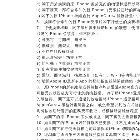
a) 閣下用於換購的原 iPhone 處於完好的物理和運行狀
b) 閣下購買一部符合條件的新iPhone（受限於屆時的庫
c) 閣下的原 iPhone 持續處於 AppleCare+ 服務計畫中
6. 換購符合條件的新iPhone受限於閣下行使您的換新
7. 行使換新權時，閣下須如實申報iPhone的狀態、
狀況的iPhone必須是，但不限於：
a) 可充電、可開機、無浸液
b) 無破損、無裂紋、無彎曲
c) 不存在非授權維修
d) 顯示屏完好且功能正常
e) 照相機（含鏡頭）功能正常
f) 所有零部件和按鍵功能正常
g) 通話、面容識別、指紋識別（如有）、Wi-Fi等功能正
h) 離開Apple ID及所有App 的登陸帳號並關閉啟
8. 原iPhone的所有維修或拆解檢測均須通過Apple
可接受的狀況後方可行使您的換新權。 為了將iPhone還原
的服務費。 閣下還可以通過其他途徑將 iPhone 還原
AppleCare+ 服務計畫範圍之內，或您希望以其他方式確
均將按照屆時適用的服務費率收取，或根據所需維修程度，
9. 如閣下的原 iPhone 丟失或被盜，閣下將失去換新權
10. 如果閣下的iPhone因任何原因已更換，且不是通過
11. 如果閣下在行使換新權之前取消與原iPhone關聯的A
12. 經銷商可通過第三方換購服務提供者為閣下進行 iPh