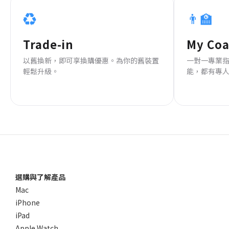
♻️
👨‍🏫
Trade-in
My Co
以舊換新，即可享換購優惠。為你的舊裝置
一對一專業
輕鬆升級。
能，都有專
選購與了解產品
Mac
iPhone
iPad
Apple Watch