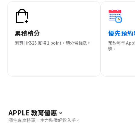
累積積分
優先預約
消費 HK$25 獲得 1 point，積分當錢洗。
預約每年 Ap
驗。
APPLE 教育優惠。
師生專享特惠，主力裝備輕鬆入手。